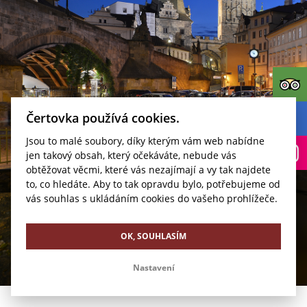
Čertovka používá cookies.
Jsou to malé soubory, díky kterým vám web nabídne
REZERVOVAT
jen takový obsah, který očekáváte, nebude vás
obtěžovat věcmi, které vás nezajímají a vy tak najdete
Kudy k nám?
to, co hledáte. Aby to tak opravdu bylo, potřebujeme od
vás souhlas s ukládáním cookies do vašeho prohlížeče.
OK, SOUHLASÍM
Nastavení