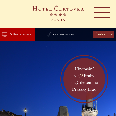
Online rezervace
+420 603 512 530
Ubytování
v
Prahy
s výhledem na
Pražský hrad