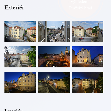
s výhledem na
Exteriér
Pražský hrad
Interiér