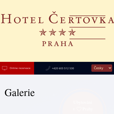
Online rezervace
+420 603 512 530
Galerie
Ubytování
v
Prahy