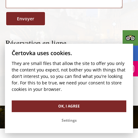
Réservation en ligne
Čertovka uses cookies.
Réservations directes et substantielles.
They are small files that allow the site to offer you only
RÉSERVATION
the content you expect, not bother you with things that
don't interest you, so you can find what you're looking
Réservation en ligne
Kudy k nám?
for. For this to be true, we need your consent to store
cookies in your browser.
OK, I AGREE
Settings