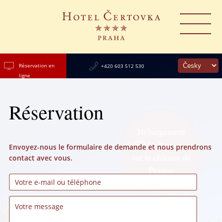
Réservation en
+420 603 512 530
ligne
Réservation
Hébergement
au
de Prague, vue
Envoyez-nous le formulaire de demande et nous prendrons
sur le château de
contact avec vous.
Prague